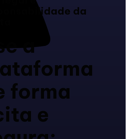
ponsabilidade da
ta
se a
lataforma
e forma
cita e
egura;