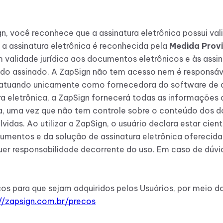
gn, você reconhece que a assinatura eletrônica possui val
 a assinatura eletrônica é reconhecida pela
Medida Provi
m validade jurídica aos documentos eletrônicos e às assi
eúdo assinado. A ZapSign não tem acesso nem é respons
 atuando unicamente como fornecedora do software de a
ra eletrônica, a ZapSign fornecerá todas as informações
a, uma vez que não tem controle sobre o conteúdo dos d
lvidas. Ao utilizar a ZapSign, o usuário declara estar cie
cumentos e da solução de assinatura eletrônica oferecid
uer responsabilidade decorrente do uso. Em caso de dúvi
iços para que sejam adquiridos pelos Usuários, por meio 
://zapsign.com.br/precos