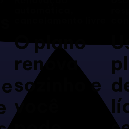
automática,
res
os
cancelamento livre
con
O plano
U
m
renova
p
s
sozinho e
d
me
você
lí
e
pode
s
s.