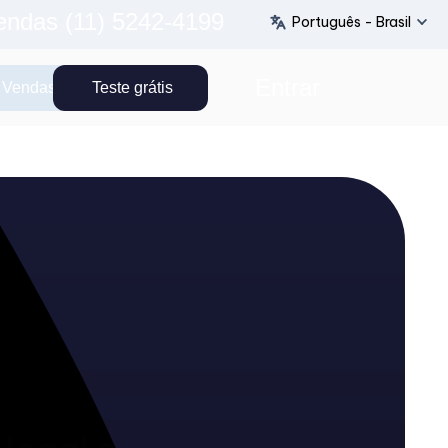
endas (11) 5242-4199
Português - Brasil
Entrar
 Vendas
Teste grátis
Close
 legal e