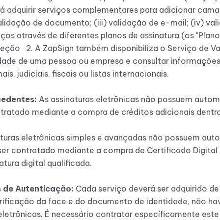
á adquirir serviços complementares para adicionar camad
 validação de documento; (iii) validação de e-mail; (iv) v
ços através de diferentes planos de assinatura (os "Plan
Seção 2. A ZapSign também disponibiliza o Serviço de V
idade de uma pessoa ou empresa e consultar informações 
, judiciais, fiscais ou listas internacionais.
ecedentes:
As assinaturas eletrônicas não possuem auto
ontratado mediante a compra de créditos adicionais dentr
turas eletrônicas simples e avançadas não possuem aut
 ser contratado mediante a compra de Certificado Digital 
atura digital qualificada.
s de Autenticação:
Cada serviço deverá ser adquirido 
ificação da face e do documento de identidade, não ha
letrônicas. É necessário contratar específicamente este