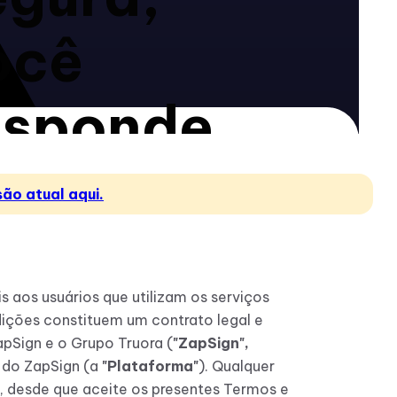
ocê
esponde
ela sua
são atual aqui.
onta.
 aos usuários que utilizam os serviços
dições constituem um contrato legal e
apSign e o Grupo Truora (
"ZapSign",
e do ZapSign (a
"Plataforma"
). Qualquer
o, desde que aceite os presentes Termos e