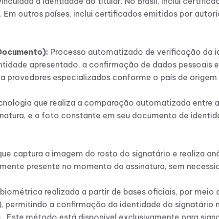
inculada à identidade do titular. No Brasil, inclui certifi
Em outros países, inclui certificados emitidos por autor
(Documento):
Processo automatizado de verificação da id
ntidade apresentado, a confirmação de dados pessoais e 
a provedores especializados conforme o país de origem 
cnologia que realiza a comparação automatizada entre a
atura, e a foto constante em seu documento de identida
ue captura a imagem do rosto do signatário e realiza aná
camente presente no momento da assinatura, sem necessid
biométrica realizada a partir de bases oficiais, por meio
 permitindo a confirmação da identidade do signatário
. Este método está disponível exclusivamente para signa