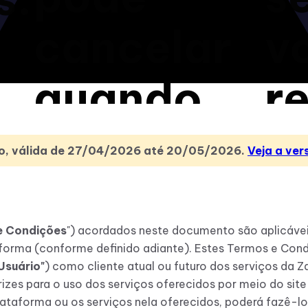
cancelar
v
quando
r
quiser.
p
Uso, válida de 27/04/2026 até 20/05/2026.
Veja a ver
c
e Condições
") acordados neste documento são aplicáveis
aforma (conforme definido adiante). Estes Termos e Con
Usuário"
) como cliente atual ou futuro dos serviços da Z
rizes para o uso dos serviços oferecidos por meio do sit
Plataforma ou os serviços nela oferecidos, poderá fazê-l