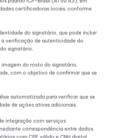
cados padrão ICP-Brasil (A1 ou A3), em
idades certificadoras locais, conforme
entidade do signatário, que pode incluir
a verificação de autenticidade do
do signatário.
 imagem do rosto do signatário,
de, com o objetivo de confirmar que se
lise automatizada para verificar que se
ade de ações ativas adicionais.
 de integração com serviços
 mediante correspondência entre dados
tários com CPF válido e CNH digital