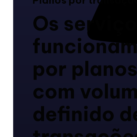
Os serviç
funciona
por plano
com volu
definido d
transaçõe