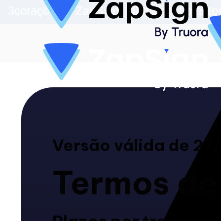
3corações + ZapSign: 70 mil documentos
Versão válida de 2
Termos de
Planos por transaçã