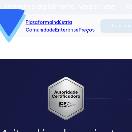
 assinados digitalmente. Veja o case →
V
Plataforma
Indústria
Fale com
Comunidade
Enterprise
Preços