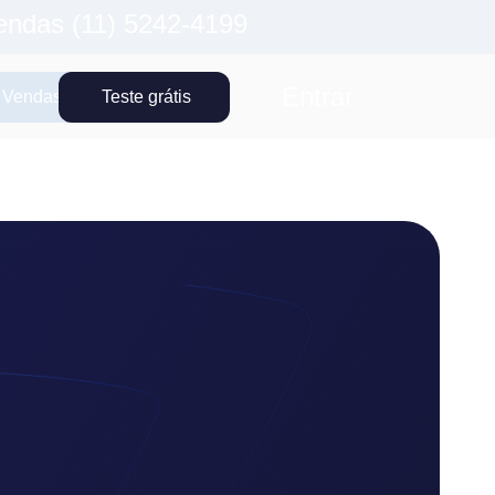
endas (11) 5242-4199
Entrar
 Vendas
Teste grátis
Close