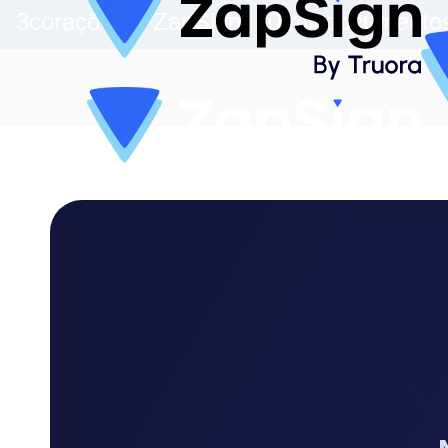
3corações + ZapSign: 70 mil documentos