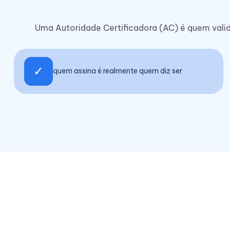
Uma Autoridade Certificadora (AC) é quem valida
✓
quem assina é realmente quem diz ser