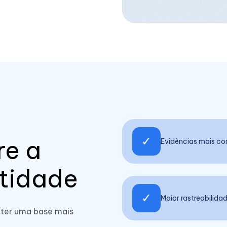
✓
re a
Evidências mais co
ntidade
✓
Maior rastreabilida
 ter uma base mais