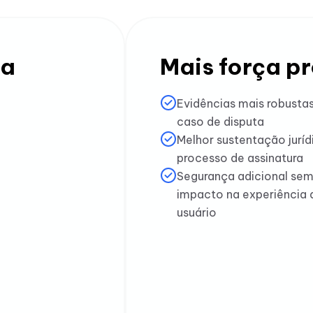
ca
Mais força p
Evidências mais robusta
caso de disputa
Melhor sustentação juríd
processo de assinatura
Segurança adicional se
impacto na experiência 
usuário