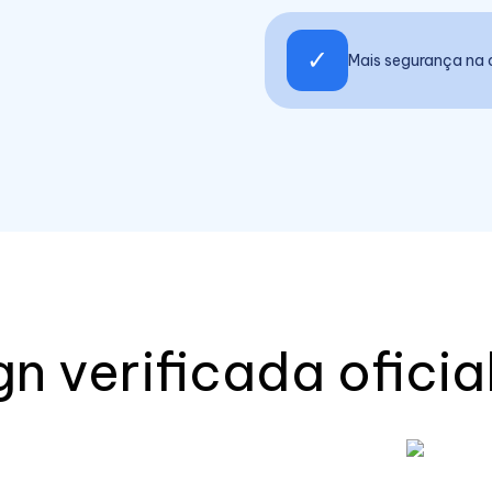
✓
Mais segurança na 
n verificada ofici
Conferir no repositório oficial