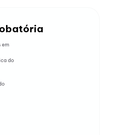
robatória
s em
ica do
m
do