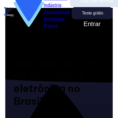
Fale com Vendas
Indústria
Comunidade
Comunidade
Enterprise
Teste grátis
Teste grátis
Fale com Vendas
Enterprise
Preços
Entrar
Preços
Close
Entrar
Confira Legislação
Validade jurídica
da assinatura
eletrônica no
Brasil